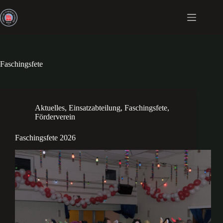
Zum
Inhalt
springen
Faschingsfete
Aktuelles
,
Einsatzabteilung
,
Faschingsfete
,
Förderverein
Faschingsfete 2026